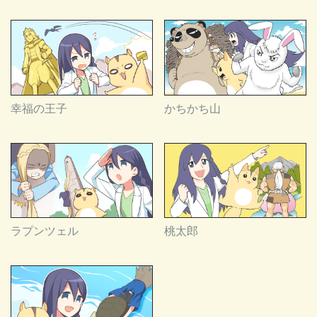
幸福の王子
かちかち山
ラプンツェル
桃太郎