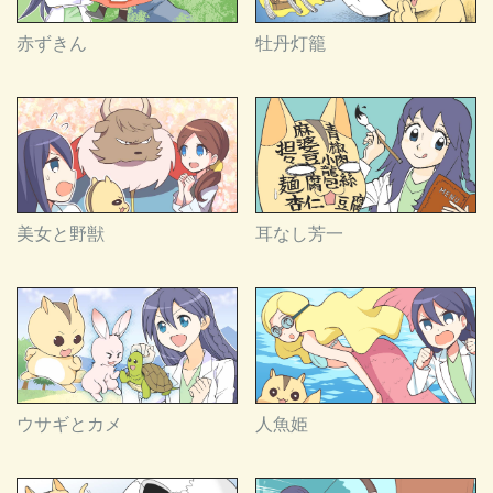
赤ずきん
牡丹灯籠
美女と野獣
耳なし芳一
ウサギとカメ
人魚姫