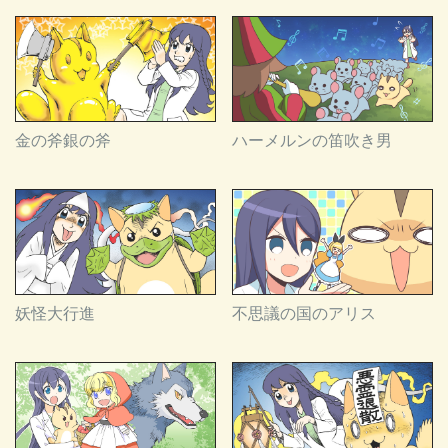
金の斧銀の斧
ハーメルンの笛吹き男
妖怪大行進
不思議の国のアリス