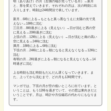
明（ありあけ）の月（左側の端が光っている月）→新月
と、形を変えていきます。それぞれの月は、次の時刻に出
入りします。時刻は24時間法で表しています。
新月…6時に上る→もともと真っ黒なうえに太陽の光で見
えない→18時に沈む
三日月…8時過ぎに上る（見えない）→日が沈むと西の空
に見える→20時過ぎに沈む
上弦の月…12時に上る（見えない）→日が沈むと南の高い
空に見える→24時に沈む
満月…18時に上る→6時に沈む
下弦の月…24時に上る→朝になると見えなくなる→12時に
沈む
有明の月…2時過ぎに上る→朝になると見えなくなる→14
時過ぎに沈む
上る時刻も沈む時刻もだんだん遅くなっていきます。ま
た、上ってから沈むまで、どの月も12時間です。
マンガでは、下弦の月が空の低いところに出ています。と
いうことは、もう12時を過ぎていて、その窓は東向きだと
いうことです。月は、時計や方位磁石の代わりにもなりま
す。