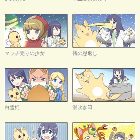
マッチ売りの少女
鶴の恩返し
白雪姫
潮吹き臼