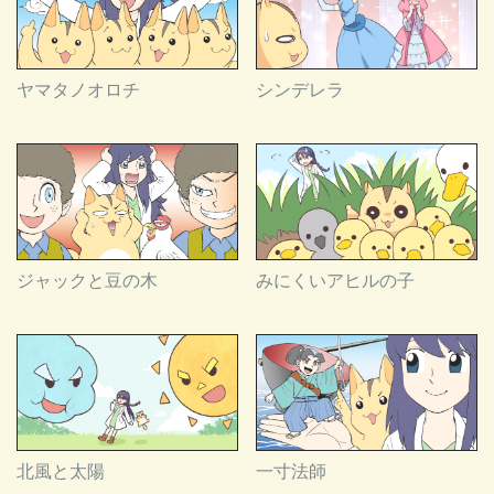
ヤマタノオロチ
シンデレラ
ジャックと豆の木
みにくいアヒルの子
北風と太陽
一寸法師