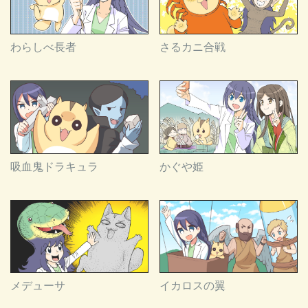
わらしべ長者
さるカニ合戦
吸血鬼ドラキュラ
かぐや姫
メデューサ
イカロスの翼