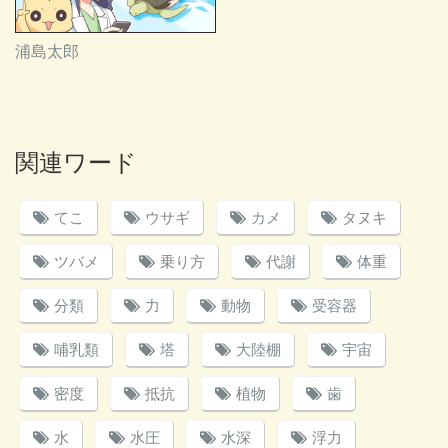
浦島太郎
関連ワード
てこ
ウサギ
カメ
タヌキ
ツバメ
乗り方
代謝
体重
分類
力
動物
受容器
哺乳類
塔
大陸棚
宇宙
密度
抵抗
植物
歯
水
水圧
水深
浮力