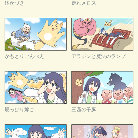
鉢かづき
走れメロス
かもとりごんべえ
アラジンと魔法のランプ
屁っぴり嫁ご
三匹の子豚