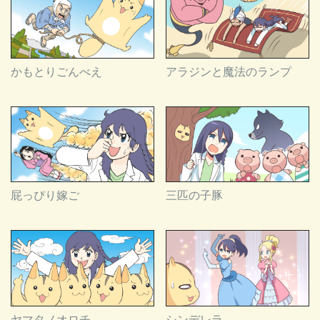
かもとりごんべえ
アラジンと魔法のランプ
屁っぴり嫁ご
三匹の子豚
ヤマタノオロチ
シンデレラ