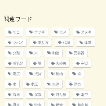
関連ワード
てこ
ウサギ
カメ
タヌキ
ツバメ
乗り方
代謝
体重
分類
力
動物
受容器
哺乳類
塔
大陸棚
宇宙
密度
抵抗
植物
歯
水
水圧
水深
浮力
海底
深海
渡り鳥
滑空
滑車
潜水
燃焼
爬虫類