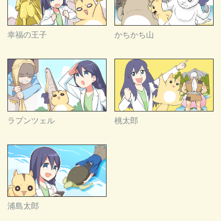
幸福の王子
かちかち山
ラプンツェル
桃太郎
浦島太郎