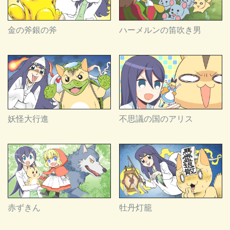
金の斧銀の斧
ハーメルンの笛吹き男
妖怪大行進
不思議の国のアリス
赤ずきん
牡丹灯籠