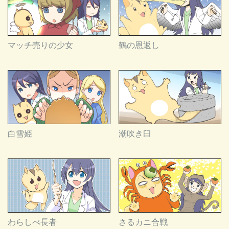
マッチ売りの少女
鶴の恩返し
白雪姫
潮吹き臼
わらしべ長者
さるカニ合戦