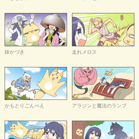
鉢かづき
走れメロス
かもとりごんべえ
アラジンと魔法のランプ