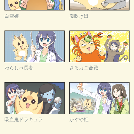
白雪姫
潮吹き臼
わらしべ長者
さるカニ合戦
吸血鬼ドラキュラ
かぐや姫