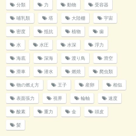
分類
力
動物
受容器
哺乳類
塔
大陸棚
宇宙
密度
抵抗
植物
歯
水
水圧
水深
浮力
海底
深海
渡り鳥
滑空
滑車
潜水
燃焼
爬虫類
物の燃え方
王子
産卵
相似
表面張力
視界
輪軸
速度
酸素
重力
金
頭皮
髪