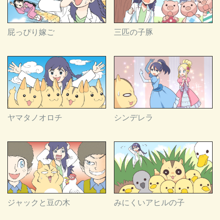
屁っぴり嫁ご
三匹の子豚
ヤマタノオロチ
シンデレラ
ジャックと豆の木
みにくいアヒルの子