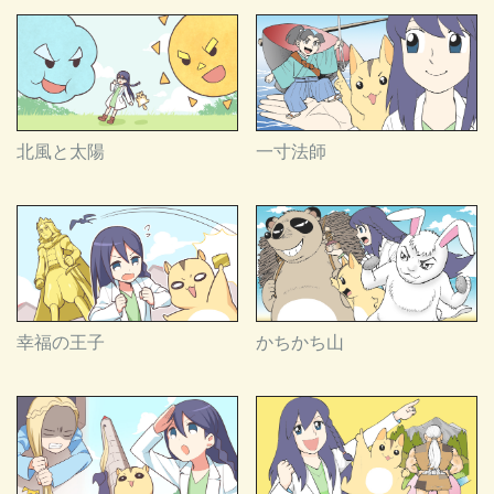
北風と太陽
一寸法師
幸福の王子
かちかち山