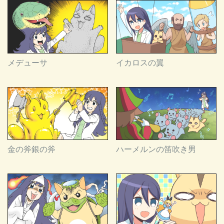
メデューサ
イカロスの翼
金の斧銀の斧
ハーメルンの笛吹き男