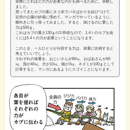
実際にどれほどの力が必要なのかを調べるために、実験し
ました。
買ってきたカブの葉にタコ糸でバネばかりを結びつけて、
近所の公園の砂場に埋めて、マンガでやっているように、
横向きに引っ張ってみました。すると、抜けるのに要した
力は500ｇ。
これはカブの重さ130ｇの3.85倍なので、1.4ｔのカブを抜
くには5.4ｔの力が必要ということになります。
このとき、一人ひとりが分担する力は、体重に比例すると
考えていいでしょう。
それぞれの体重を、おじいさんが80㎏、おばあさんが60
㎏、孫が40㎏、犬が10㎏、猫が3㎏、ネズミが100ｇとして
計算すると、マンガにあるようにスゴイことになります。