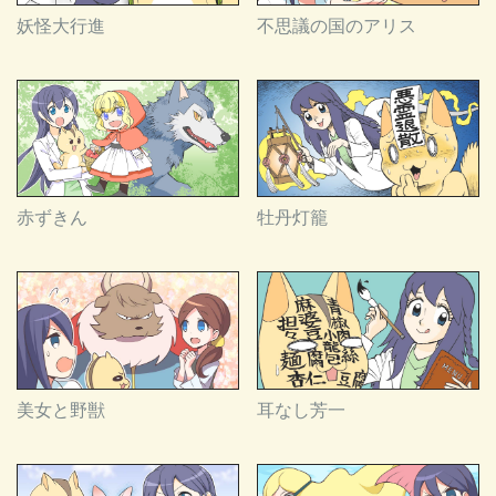
妖怪大行進
不思議の国のアリス
赤ずきん
牡丹灯籠
美女と野獣
耳なし芳一